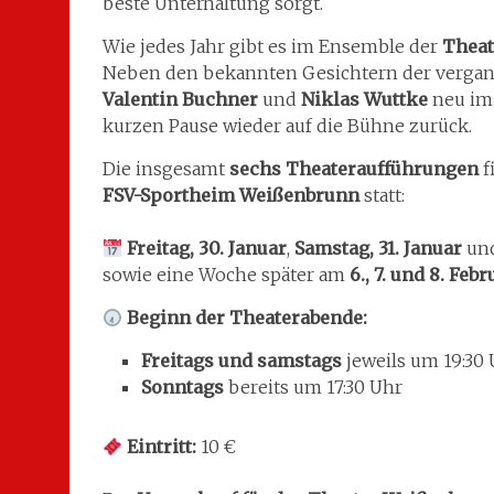
beste Unterhaltung sorgt.
Wie jedes Jahr gibt es im Ensemble der
Thea
Neben den bekannten Gesichtern der vergan
Valentin Buchner
und
Niklas Wuttke
neu im
kurzen Pause wieder auf die Bühne zurück.
Die insgesamt
sechs Theateraufführungen
f
FSV-Sportheim Weißenbrunn
statt:
Freitag, 30. Januar
,
Samstag, 31. Januar
un
sowie eine Woche später am
6., 7. und 8. Feb
Beginn der Theaterabende:
Freitags und samstags
jeweils um 19:30
Sonntags
bereits um 17:30 Uhr
Eintritt:
10 €