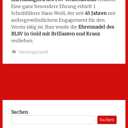
Eine ganz besondere Ehrung erhielt 1.
Schriftführer Hans Weiß, der seit
45 Jahren
mit
außergewöhnlichem Engagement für den
Verein tätig ist. Ihm wurde die
Ehrennadel des
BLSV in Gold mit Brillanten und Kranz
verliehen.
Uncategorized
Beitragsnavigation
←
Tennis-
Kids-Tennis-
Hallennachmittag im
Schnuppernachmittag
→
Open Air
Suchen
Suchen