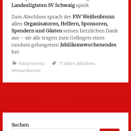
Landesligisten SV Schwaig
spielt.
Zum Abschluss sprach der
FSV Weißenbrunn
allen
Organisatoren, Helfern, Sponsoren,
Spendern und Gästen
seinen herzlichen Dank
aus – sie alle trugen zum Gelingen eines
rundum gelungenen
Jubiläumswochenendes
bei.
Hauptverein
75 Jahre
,
Jubiläum
,
Weissenbrunn
Beitragsnavigation
←
Ehrungen beim
Turniersieg beim
Pokalerfolg
Schanzenbräu-Cup
→
Suchen