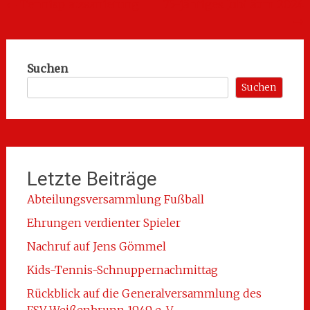
Beitragsnavigation
←
Tennisplatzsanierung
75-jähriges Jubiläum 2024
→
Suchen
Suchen
Letzte Beiträge
Abteilungsversammlung Fußball
Ehrungen verdienter Spieler
Nachruf auf Jens Gömmel
Kids-Tennis-Schnuppernachmittag
Rückblick auf die Generalversammlung des
FSV Weißenbrunn 1949 e. V.