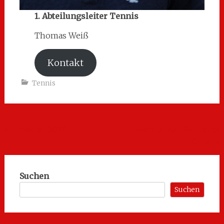
1. Abteilungsleiter Tennis
Thomas Weiß
Kontakt
Tennis
Beitragsnavigation
←
Theater 2026
Nachruf auf Karlheinz
Kunz
→
Suchen
Suchen