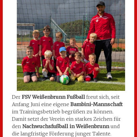
Der
FSV Weißenbrunn Fußball
freut sich, seit
Anfang Juni eine eigene
Bambini-Mannschaft
im Trainingsbetrieb begrüßen zu können.
Damit setzt der Verein ein starkes Zeichen für
den
Nachwuchsfußball in Weißenbrunn
und
die langfristige Förderung junger Talente.