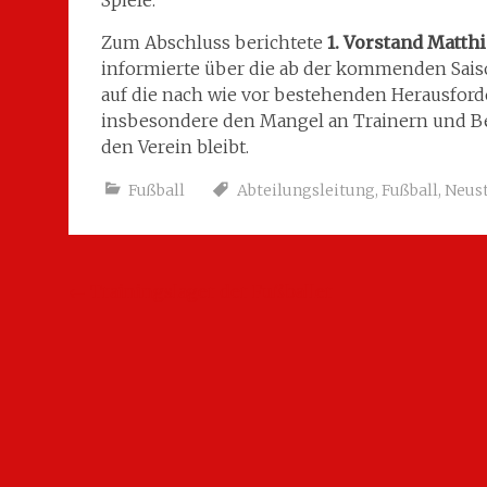
Spiele.
Zum Abschluss berichtete
1. Vorstand Matt
informierte über die ab der kommenden Sai
auf die nach wie vor bestehenden Herausfo
insbesondere den Mangel an Trainern und Bet
den Verein bleibt.
Fußball
Abteilungsleitung
,
Fußball
,
Neust
Beitragsnavigation
←
Trainingslager der Fußballer