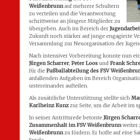
Weißenbrunn
auf mehrere Schultern
zu verteilen und die Verantwortung
schrittweise an jüngere Mitglieder zu
übergeben. Auch im Bereich der
Jugendarbei
Zukunft noch stärker auf junge engagierte Ve
Versammlung zur Neuorganisation der Jugenda
Nach intensiver Vorbereitung konnte nun ei
Jürgen Scharrer
,
Peter Loos
und
Frank Schr
für die
Fußballabteilung des FSV Weißenbru
anfallenden Aufgaben im Bereich Organisatio
untereinander aufteilen.
Als zusätzliche Unterstützung stellte sich
Mar
Karlheinz Kunz
zur Seite, um die Arbeit im s
In seiner Antrittsrede betonte
Jürgen Scharr
Zusammenhalt im FSV Weißenbrunn
weiter 
Weißenbrunn
zu fördern. Er hoffe auf eine 