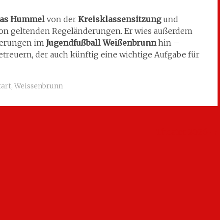
hias Hummel
von der
Kreisklassensitzung
und
son geltenden Regeländerungen. Er wies außerdem
rderungen im
Jugendfußball Weißenbrunn
hin –
reuern, der auch künftig eine wichtige Aufgabe für
art
,
Weissenbrunn
Theater 2026
→